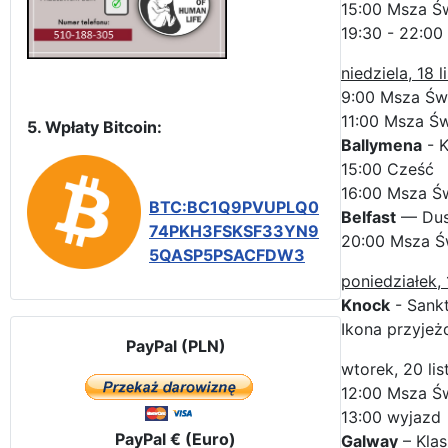
15:00 Msza Ś
19:30 - 22:00
niedziela, 18 
9:00 Msza Św
11:00 Msza Św
5. Wpłaty Bitcoin:
Ballymena
- K
15:00 Cześć
16:00 Msza Ś
BTC:BC1Q9PVUPLQ0
Belfast
— Dusz
74PKH3FSKSF33YN9
20:00 Msza Ś
5QASP5PSACFDW3
poniedziałek, 
Knock
- Sank
Ikona przyjeż
PayPal (PLN)
wtorek, 20 li
12:00 Msza Ś
13:00 wyjazd
PayPal € (Euro)
Galway
– Klas