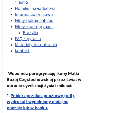
1
list 2
Homilie i świadectwa
Informacje prasowe
Filmy dokumentalne
Filmy z peregrynacji
Brazylia
FAQ - pytania
Materiały do pobrania
Kontakt
Wspomóż peregrynację Ikony Matki
Bożej Częstochowskiej przez świat w
obronie cywilizacji życia i miłości:
1.
Pobierz przekaz pocztowy (pdf),
wydrukuj i wypełniony nadaj na
poczcie lub w banku.