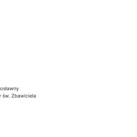
awosławny
 św. Zbawiciela