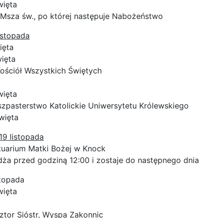
więta
 Msza św., po której następuje Nabożeństwo
listopada
ięta
ięta
ościół Wszystkich Świętych
więta
pasterstwo Katolickie Uniwersytetu Królewskiego
więta
19 listopada
tuarium Matki Bożej w Knock
dża przed godziną 12:00 i zostaje do następnego dnia
stopada
więta
ztor Sióstr, Wyspa Zakonnic