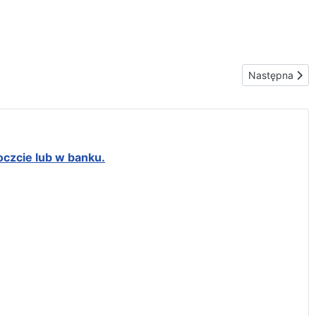
Następna stron
Następna
oczcie lub w banku.