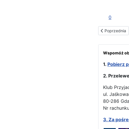
0
Poprzednia stro
Poprzednia
Wspomóż obr
1.
Pobierz p
2. Przelew
Klub Przyja
ul. Jaśkowa
80-286 Gd
Nr rachunku
3.
Za pośr