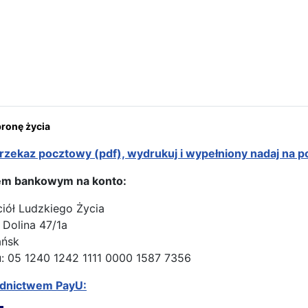
na: Trasa peregrynacji w Wielkiej Brytanii
onę życia
rzekaz pocztowy (pdf), wydrukuj i wypełniony nadaj na p
em bankowym na konto:
ciół Ludzkiego Życia
 Dolina 47/1a
ańsk
: 05 1240 1242 1111 0000 1587 7356
ednictwem PayU: