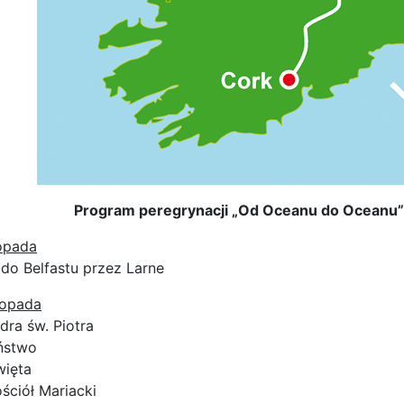
Program peregrynacji „Od Oceanu do Oceanu” w
topada
 do Belfastu przez Larne
stopada
dra św. Piotra
ństwo
więta
ściół Mariacki