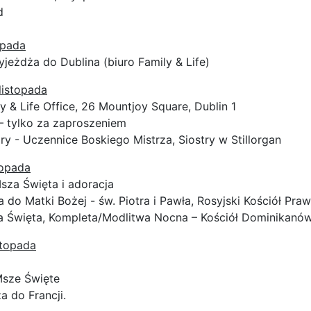
d
opada
yjeżdża do Dublina (biuro Family & Life)
listopada
y & Life Office, 26 Mountjoy Square, Dublin 1
 – tylko za zaproszeniem
ry - Uczennice Boskiego Mistrza, Siostry w Stillorgan
topada
Msza Święta i adoracja
a do Matki Bożej - św. Piotra i Pawła, Rosyjski Kościół Pr
 Święta, Kompleta/Modlitwa Nocna – Kościół Dominikanów
stopada
Msze Święte
a do Francji.