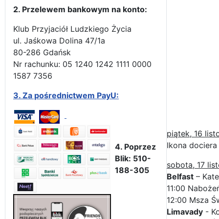
2. Przelewem bankowym na konto:
Klub Przyjaciół Ludzkiego Życia
ul. Jaśkowa Dolina 47/1a
80-286 Gdańsk
Nr rachunku: 05 1240 1242 1111 0000
1587 7356
3.
Za pośrednictwem PayU:
piątek, 16 lis
Ikona dociera
4. Poprzez
Blik: 510-
sobota, 17 li
188-305
Belfast
– Kate
11:00 Naboże
12:00 Msza Ś
Limavady
- Ko