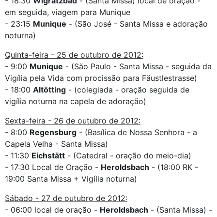
- 18:30
Wigratzbad
- (Santa Missa) local de oração -
em seguida, viagem para Munique
- 23:15
Munique
- (São José - Santa Missa e adoração
noturna)
Quinta-feira - 25 de outubro de 2012:
- 9:00
Munique
- (São Paulo - Santa Missa - seguida da
Vigília pela Vida com procissão para Fäustlestrasse)
- 18:00
Altötting
- (colegiada - oração seguida de
vigília noturna na capela de adoração)
Sexta-feira - 26 de outubro de 2012:
- 8:00
Regensburg
- (Basílica de Nossa Senhora - a
Capela Velha - Santa Missa)
- 11:30
Eichstätt
- (Catedral - oração do meio-dia)
- 17:30 Local de Oração -
Heroldsbach
- (18:00 RK -
19:00 Santa Missa + Vigília noturna)
Sábado - 27 de outubro de 2012:
- 06:00 local de oração -
Heroldsbach
- (Santa Missa) -