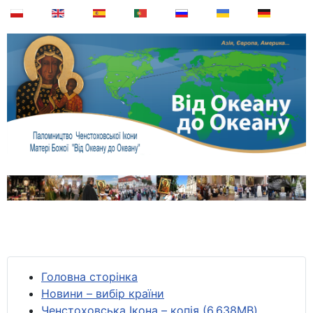
Головна сторінка
Новини – вибір країни
Ченстоховська Ікона – копія (6,638MB)