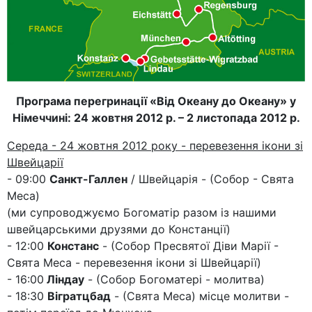
Програма перегринації «Від Океану до Океану» у
Німеччині: 24 жовтня 2012 р. – 2 листопада 2012 р.
Середа - 24 жовтня 2012 року - перевезення ікони зі
Швейцарії
- 09:00
Санкт-Галлен
/ Швейцарія - (Собор - Свята
Меса)
(ми супроводжуємо Богоматір разом із нашими
швейцарськими друзями до Констанції)
- 12:00
Констанс
- (Собор Пресвятої Діви Марії -
Свята Меса - перевезення ікони зі Швейцарії)
- 16:00
Ліндау
- (Собор Богоматері - молитва)
- 18:30
Вігратцбад
- (Свята Меса) місце молитви -