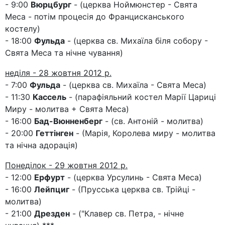
- 9:00
Вюрцбург
- (церква Ноймюнстер - Свята
Меса - потім процесія до Францисканського
костелу)
- 18:00
Фульда
- (церква св. Михаїла біля собору -
Свята Меса та нічне чування)
неділя - 28 жовтня 2012 р.
- 7:00
Фульда
- (церква св. Михаїла - Свята Меса)
- 11:30
Кассель
- (парафіяльний костел Марії Цариці
Миру - молитва + Свята Меса)
- 16:00
Бад-Вюнненберг
- (св. Антоній - молитва)
- 20:00
Геттінген
- (Марія, Королева миру - молитва
та нічна адорація)
Понеділок - 29 жовтня 2012 р.
- 12:00
Ерфурт
- (церква Урсулинь - Свята Меса)
- 16:00
Лейпциг
- (Прусська церква св. Трійці -
молитва)
- 21:00
Дрезден
- ("Клавер св. Петра, - нічне