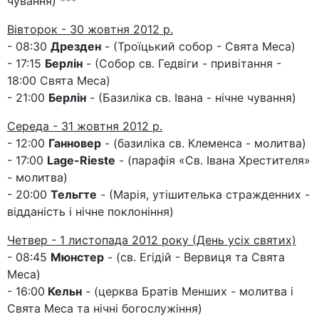
чування) ***
Вівторок - 30 жовтня 2012 р.
- 08:30
Дрезден
- (Троїцький собор - Свята Меса)
- 17:15
Берлін
- (Собор св. Гедвіги - привітання -
18:00 Свята Меса)
- 21:00
Берлін
- (Базиліка св. Івана - нічне чування)
Середа - 31 жовтня 2012 р.
- 12:00
Ганновер
- (базиліка св. Клеменса - молитва)
- 17:00
Lage-Rieste
- (парафія «Св. Івана Хрестителя»
- молитва)
- 20:00
Тельгте
- (Марія, утішителька стражденних -
відданість і нічне поклоніння)
Четвер - 1 листопада 2012 року (День усіх святих)
- 08:45
Мюнстер
- (св. Егідій - Вервиця та Свята
Меса)
- 16:00
Кельн
- (церква Братів Менших - молитва і
Свята Меса та нічні богослужіння)