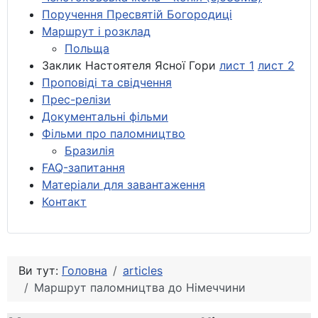
Поручення Пресвятій Богородиці
Маршрут і розклад
Польща
Заклик Настоятеля Ясної Гори
лист 1
лист 2
Проповіді та свідчення
Прес-релізи
Документальні фільми
Фільми про паломництво
Бразилія
FAQ-запитання
Матеріали для завантаження
Контакт
Ви тут:
Головна
articles
Маршрут паломництва до Німеччини