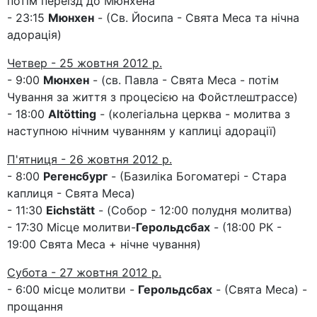
потім переїзд до Мюнхена
- 23:15
Мюнхен
- (Св. Йосипа - Свята Меса та нічна
адорація)
Четвер - 25 жовтня 2012 р.
- 9:00
Мюнхен
- (св. Павла - Свята Меса - потім
Чування за життя з процесією на Фойстлештрассе)
- 18:00
Altötting
- (колегіальна церква - молитва з
наступною нічним чуванням у каплиці адорації)
П'ятниця - 26 жовтня 2012 р.
- 8:00
Регенсбург
- (Базиліка Богоматері - Стара
каплиця - Свята Меса)
- 11:30
Eichstätt
- (Собор - 12:00 полудня молитва)
- 17:30 Місце молитви-
Герольдсбах
- (18:00 РК -
19:00 Свята Меса + нічне чування)
Субота - 27 жовтня 2012 р.
- 6:00 місце молитви -
Герольдсбах
- (Свята Меса) -
прощання