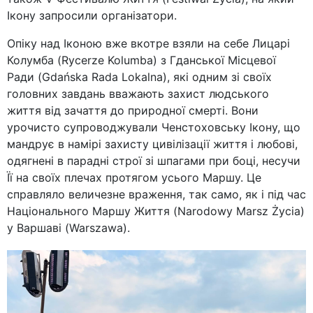
Ікону запросили організатори.
Опіку над Іконою вже вкотре взяли на себе Лицарі
Колумба (Rycerze Kolumba) з Гданської Місцевої
Ради (Gdańska Rada Lokalna), які одним зі своїх
головних завдань вважають захист людського
життя від зачаття до природної смерті. Вони
урочисто супроводжували Ченстоховську Ікону, що
мандрує в намірі захисту цивілізації життя і любові,
одягнені в парадні строї зі шпагами при боці, несучи
Її на своїх плечах протягом усього Маршу. Це
справляло величезне враження, так само, як і під час
Національного Маршу Життя (Narodowy Marsz Życia)
у Варшаві (Warszawa).