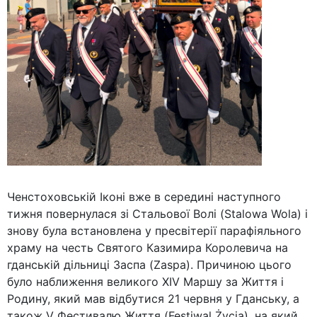
Ченстоховській Іконі вже в середині наступного
тижня повернулася зі Стальової Волі (Stalowa Wola) і
знову була встановлена у пресвітерії парафіяльного
храму на честь Святого Казимира Королевича на
гданській дільниці Заспа (Zaspa). Причиною цього
було наближення великого XIV Маршу за Життя і
Родину, який мав відбутися 21 червня у Гданську, а
також V Фестивалю Життя (Festiwal Życia), на який