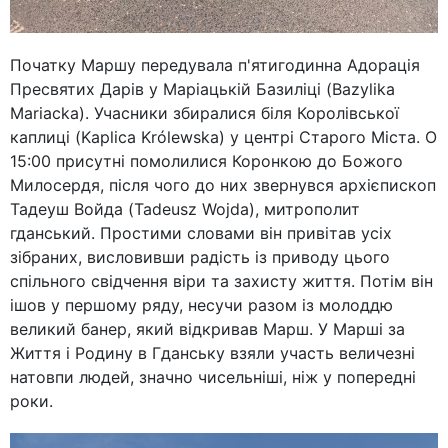
Початку Маршу передувала п'ятигодинна Адорація
Пресвятих Дарів у Маріацькій Базиліці (Bazylika
Mariacka). Учасники збиралися біля Королівської
каплиці (Kaplica Królewska) у центрі Старого Міста. О
15:00 присутні помолилися Коронкою до Божого
Милосердя, після чого до них звернувся архієпископ
Тадеуш Войда (Tadeusz Wojda), митрополит
гданський. Простими словами він привітав усіх
зібраних, висловивши радість із приводу цього
спільного свідчення віри та захисту життя. Потім він
ішов у першому ряду, несучи разом із молоддю
великий банер, який відкривав Марш. У Марші за
Життя і Родину в Гданську взяли участь величезні
натовпи людей, значно чисельніші, ніж у попередні
роки.