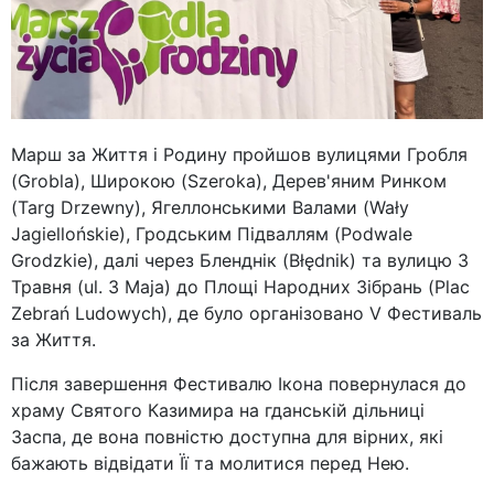
Марш за Життя і Родину пройшов вулицями Гробля
(Grobla), Широкою (Szeroka), Дерев'яним Ринком
(Targ Drzewny), Ягеллонськими Валами (Wały
Jagiellońskie), Гродським Підваллям (Podwale
Grodzkie), далі через Бленднік (Błędnik) та вулицю 3
Травня (ul. 3 Maja) до Площі Народних Зібрань (Plac
Zebrań Ludowych), де було організовано V Фестиваль
за Життя.
Після завершення Фестивалю Ікона повернулася до
храму Святого Казимира на гданській дільниці
Заспа, де вона повністю доступна для вірних, які
бажають відвідати Її та молитися перед Нею.