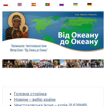
Головна сторінка
Новини – вибір країни
Ченстоховська Ікона – копія (6,638MB)