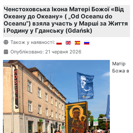
Ченстоховська Ікона Матері Божої «Від
Океану до Океану» ( „Od Oceanu do
Oceanu”) взяла участь у Марші за Життя
і Родину у Гданську (Gdańsk)
Деталі
Також у наявності:
Опубліковано: 21 червня 2026
Матір
Божа в