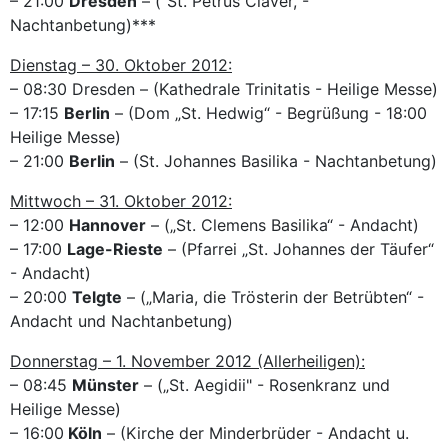
– 21:00
Dresden
– ("St. Petrus Claver, -
Nachtanbetung)***
Dienstag – 30. Oktober 2012:
– 08:30 Dresden – (Kathedrale Trinitatis - Heilige Messe)
– 17:15
Berlin
– (Dom „St. Hedwig“ - Begrüßung - 18:00
Heilige Messe)
– 21:00
Berlin
– (St. Johannes Basilika - Nachtanbetung)
Mittwoch – 31. Oktober 2012:
– 12:00
Hannover
– („St. Clemens Basilika“ - Andacht)
– 17:00
Lage-Rieste
– (Pfarrei „St. Johannes der Täufer“
- Andacht)
– 20:00
Telgte
– („Maria, die Trösterin der Betrübten“ -
Andacht und Nachtanbetung)
Donnerstag – 1. November 2012 (Allerheiligen):
– 08:45
Münster
– („St. Aegidii" - Rosenkranz und
Heilige Messe)
– 16:00
Köln
– (Kirche der Minderbrüder - Andacht u.