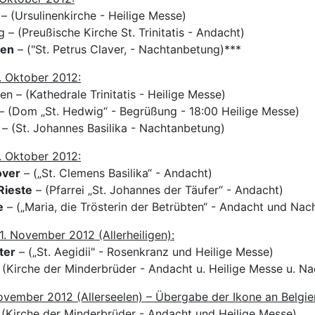
 – (Ursulinenkirche - Heilige Messe)
g – (Preußische Kirche St. Trinitatis - Andacht)
den
– ("St. Petrus Claver, - Nachtanbetung)***
. Oktober 2012:
n – (Kathedrale Trinitatis - Heilige Messe)
– (Dom „St. Hedwig“ - Begrüßung - 18:00 Heilige Messe)
– (St. Johannes Basilika - Nachtanbetung)
. Oktober 2012:
over
– („St. Clemens Basilika“ - Andacht)
Rieste
– (Pfarrei „St. Johannes der Täufer“ - Andacht)
e
– („Maria, die Trösterin der Betrübten“ - Andacht und Na
1. November 2012 (Allerheiligen):
ter
– („St. Aegidii" - Rosenkranz und Heilige Messe)
 (Kirche der Minderbrüder - Andacht u. Heilige Messe u. N
November 2012 (Allerseelen) – Übergabe der Ikone an Belgie
– (Kirche der Minderbrüder - Andacht und Heilige Messe)