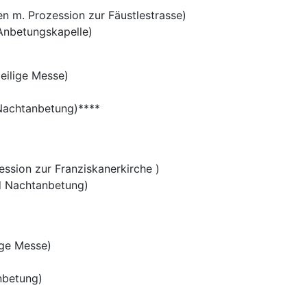
ben m. Prozession zur Fäustlestrasse)
 Anbetungskapelle)
Heilige Messe)
 Nachtanbetung)****
ession zur Franziskanerkirche )
d Nachtanbetung)
ige Messe)
nbetung)