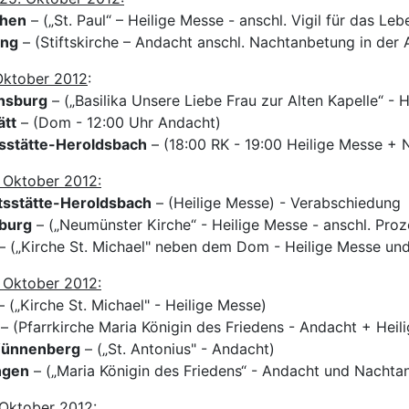
hen
– („St. Paul“ – Heilige Messe - anschl. Vigil für das Le
ing
– (Stiftskirche – Andacht anschl. Nachtanbetung in der
 Oktober 2012
:
nsburg
– („Basilika Unsere Liebe Frau zur Alten Kapelle“ - 
ätt
– (Dom - 12:00 Uhr Andacht)
sstätte-Heroldsbach
– (18:00 RK - 19:00 Heilige Messe +
 Oktober 2012:
sstätte-Heroldsbach
– (Heilige Messe) - Verabschiedung
burg
– („Neumünster Kirche“ - Heilige Messe - anschl. Proz
– („Kirche St. Michael" neben dem Dom - Heilige Messe un
 Oktober 2012:
 („Kirche St. Michael" - Heilige Messe)
 – (Pfarrkirche Maria Königin des Friedens - Andacht + Heil
ünnenberg
– („St. Antonius" - Andacht)
ngen
– („Maria Königin des Friedens“ - Andacht und Nachta
Oktober 2012: