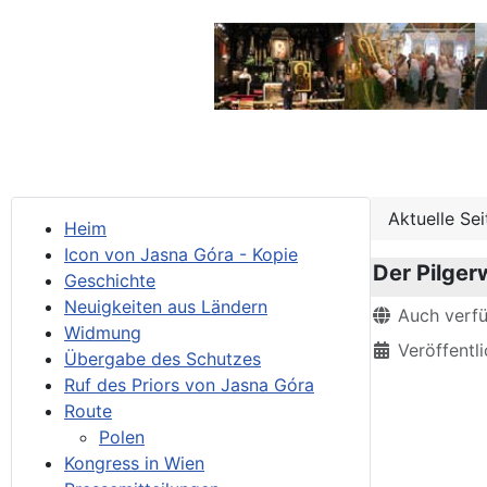
Aktuelle Se
Heim
Icon von Jasna Góra - Kopie
Der Pilger
Geschichte
Neuigkeiten aus Ländern
Details
Auch verf
Widmung
Veröffentl
Übergabe des Schutzes
Ruf des Priors von Jasna Góra
Route
Polen
Kongress in Wien