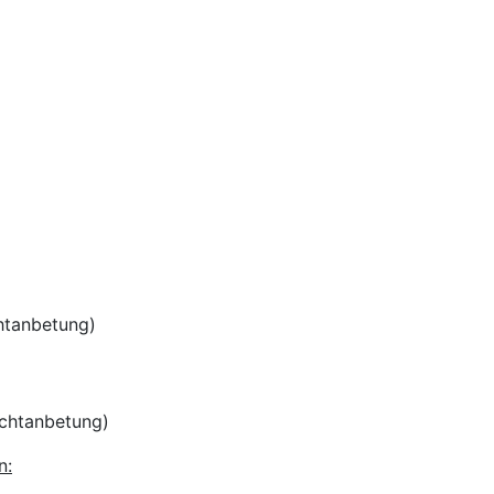
chtanbetung)
achtanbetung)
n: