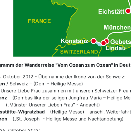
gramm der Wanderreise "Vom Ozean zum Ozean" in Deuts
. Oktober 2012 - Übernahme der Ikone von der Schweiz:
len
/ Schweiz – (Dom - Heilige Messe)
n Unsere Liebe Frau zusammen mit unseren Schweizer Freu
anz
– (Dombasilika der seligen Jungfrau Maria – Heilige Me
u
– („Münster Unserer Lieben Frau" - Andacht)
sstätte-Wigratzbad
– (Heilige Messe) – anschl. Weiterfah
hen
– („St. Joseph" - Heilige Messe und Nachtanbetung)
25. Oktober 2012: