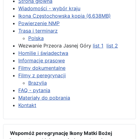
Strona główna
Wiadomości - wybór kraju
Ikona Częstochowska kopia (6,638MB)
Powierzenie NMP
Trasa i terminarz
Polska
Wezwanie Przeora Jasnej Góry
list 1
list 2
Homilie i świadectwa
Informacje prasowe
Filmy dokumentalne
Filmy z peregrynacji
Brazylia
FAQ - pytania
Materiały do pobrania
Kontakt
Wspomóż peregrynację Ikony Matki Bożej