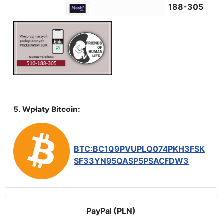
188-305
5. Wpłaty Bitcoin:
BTC:BC1Q9PVUPLQ074PKH3FSK
SF33YN95QASP5PSACFDW3
PayPal (PLN)