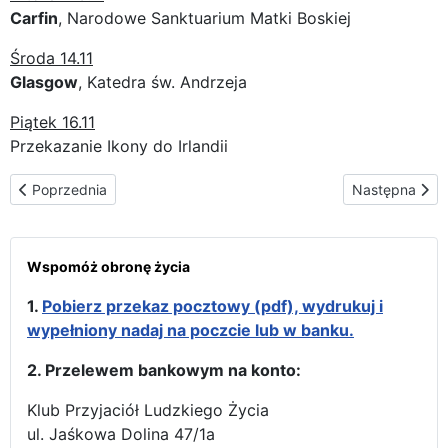
Carfin
, Narodowe Sanktuarium Matki Boskiej
Środa 14.11
Glasgow
, Katedra św. Andrzeja
Piątek 16.11
Przekazanie Ikony do Irlandii
Poprzednia strona: Trasa peregrynacji w Belgii
Następna stron
Poprzednia
Następna
Wspomóż obronę życia
1.
Pobierz przekaz pocztowy (pdf), wydrukuj i
wypełniony nadaj na poczcie lub w banku.
2. Przelewem bankowym na konto:
Klub Przyjaciół Ludzkiego Życia
ul. Jaśkowa Dolina 47/1a