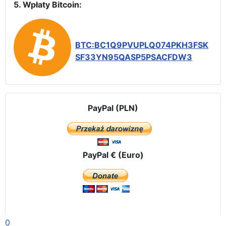
5. Wpłaty Bitcoin:
BTC:BC1Q9PVUPLQ074PKH3FSK
SF33YN95QASP5PSACFDW3
PayPal (PLN)
PayPal € (Euro)
0